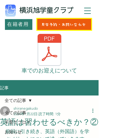
横浜旭学童クラブ
在籍者用
見学予約・お問い合わせ
車でのお迎えについて
記事
全ての記事
shiranegakudo
全ての記事
2024年7月22日
読了時間: 1分
英語は習わせるべきか？②
子育てブログ
前回に引き続き、英語（外国語）を学
お知らせ