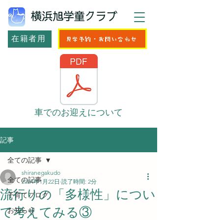
横浜旭学童クラブ
在籍者用
見学予約・お問い合わせ
車でのお迎えについて
記事
全ての記事
shiranegakudo
全ての記事
2024年1月22日
読了時間: 2分
流行りの「多様性」につい
子育てブログ
て考えてみる③
お知らせ