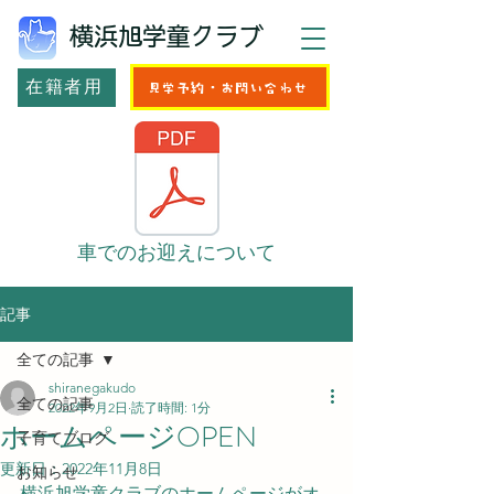
横浜旭学童クラブ
在籍者用
見学予約・お問い合わせ
車でのお迎えについて
記事
全ての記事
shiranegakudo
全ての記事
2022年9月2日
読了時間: 1分
ホームページOPEN
子育てブログ
更新日：
2022年11月8日
お知らせ
横浜旭学童クラブのホームページがオ