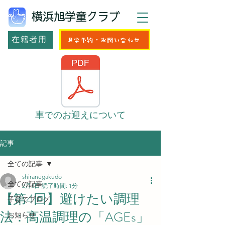
横浜旭学童クラブ
在籍者用
見学予約・お問い合わせ
車でのお迎えについて
記事
全ての記事
shiranegakudo
全ての記事
2月3日
読了時間: 1分
【第4回】避けたい調理
子育てブログ
法：高温調理の「AGEs」
お知らせ