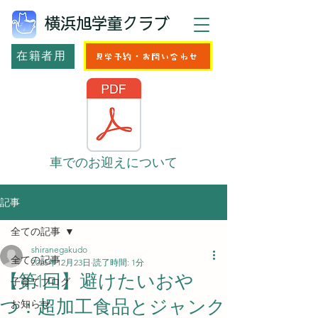
横浜旭学童クラブ
在籍者用
見学予約・お問い合わせ
車でのお迎えについて
記事
全ての記事
shiranegakudo
全ての記事
2025年12月23日
読了時間: 1分
【第1回】避けたいおや
子育てブログ
つ：超加工食品とジャンク
お知らせ